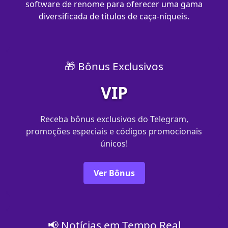
software de renome para oferecer uma gama
diversificada de títulos de caça-níqueis.
🎁 Bônus Exclusivos
VIP
Receba bônus exclusivos do Telegram,
promoções especiais e códigos promocionais
únicos!
Ver Bônus
📢 Notícias em Tempo Real