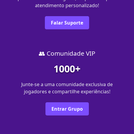
atendimento personalizado!
Falar Suporte
👥 Comunidade VIP
1000+
Junte-se a uma comunidade exclusiva de
jogadores e compartilhe experiências!
Entrar Grupo