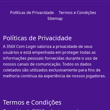
Políticas de Privacidade
Termos e Condições
Sitemap
Políticas de Privacidade
A 356X Com Login valoriza a privacidade de seus
usuários e está empenhada em proteger todas as
informações pessoais fornecidas durante o uso de
nossos canais de comunicação. Todos os dados
coletados são utilizados exclusivamente para fins de
melhoria contínua da experiência de nossos jogadores.
Termos e Condições