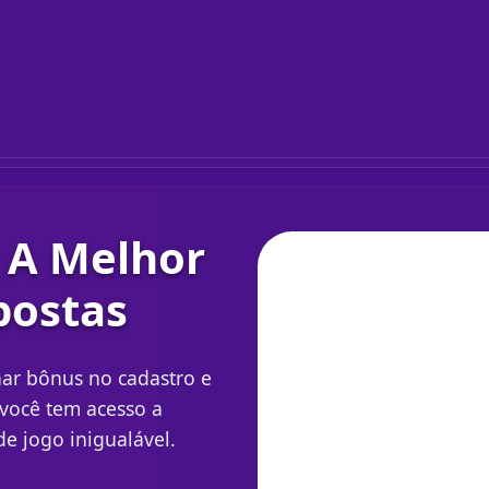
a A Melhor
postas
har bônus no cadastro e
você tem acesso a
e jogo inigualável.