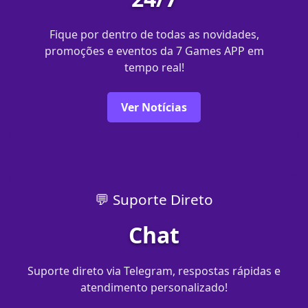
Fique por dentro de todas as novidades,
promoções e eventos da 7 Games APP em
tempo real!
Ver Notícias
💬 Suporte Direto
Chat
Suporte direto via Telegram, respostas rápidas e
atendimento personalizado!