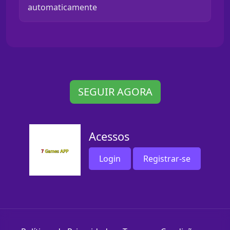
automaticamente
SEGUIR AGORA
Acessos
Login
Registrar-se