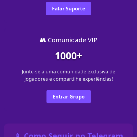
Falar Suporte
👥 Comunidade VIP
1000+
Junte-se a uma comunidade exclusiva de
jogadores e compartilhe experiências!
Entrar Grupo
📱 Como Seguir no Telegram