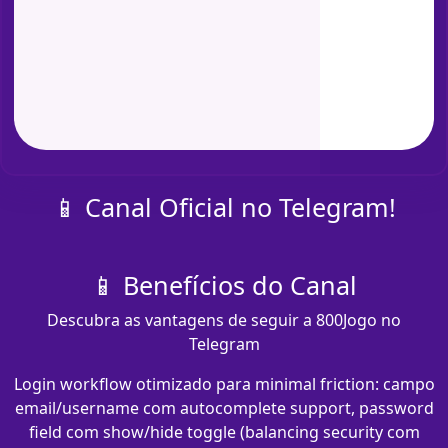
📱 Canal Oficial no Telegram!
📱 Benefícios do Canal
Descubra as vantagens de seguir a 800Jogo no
Telegram
Login workflow otimizado para minimal friction: campo
email/username com autocomplete support, password
field com show/hide toggle (balancing security com